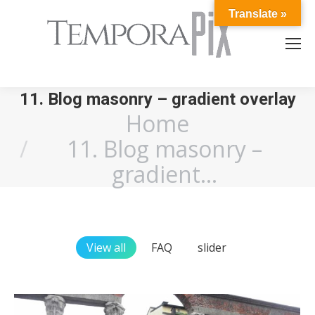
Translate »
11. Blog masonry – gradient overlay
Home
You are here:
11. Blog masonry –
gradient…
View all
FAQ
slider