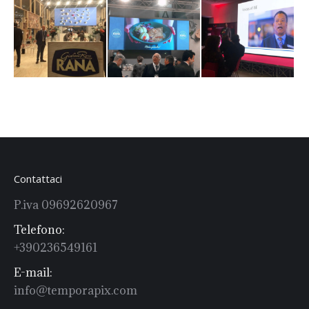
Contattaci
P.iva 09692620967
Telefono:
+390236549161
E-mail:
info@temporapix.com