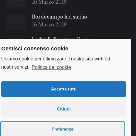
16 Marzo 2019
Bordocampo led stadio
16 Marzo 2019
Ledwall discoteca dj-set
16 Marzo 2019
Gestisci consenso cookie
Usiamo cookie per ottimizzare il nostro sito web ed i
nostri servizi.
Politica dei cookie
Accetta tutti
Chiudi
Useful links
Preferenze