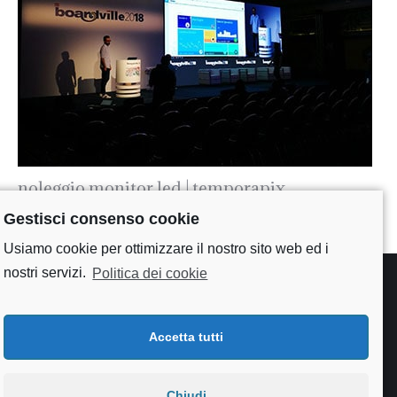
noleggio monitor led | temporapix
Gestisci consenso cookie
Usiamo cookie per ottimizzare il nostro sito web ed i
nostri servizi.
Politica dei cookie
Accetta tutti
Chiudi