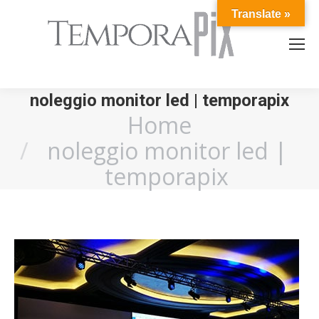
Translate »
noleggio monitor led | temporapix
Home
You are here:
noleggio monitor led |
temporapix