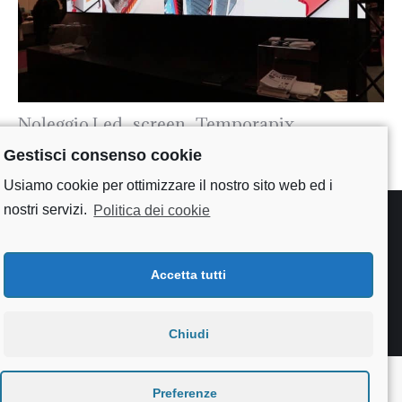
Noleggio Led_screen_Temporapix
Gestisci consenso cookie
Usiamo cookie per ottimizzare il nostro sito web ed i
nostri servizi.
Politica dei cookie
Accetta tutti
Useful links
Chiudi
Preferenze