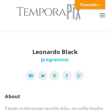
Translate »
Leonardo Black
programmer
YouTube
Twitter
Pinterest
Facebook
Foursquare
About
Etiam scelerisque iaculis felis, eu sollicitudin