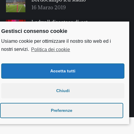
16 Marzo 2019
Ledwall discoteca dj-set
16 Marzo 2019
Gestisci consenso cookie
Usiamo cookie per ottimizzare il nostro sito web ed i
nostri servizi.
Politica dei cookie
Accetta tutti
Chiudi
Useful links
Preferenze