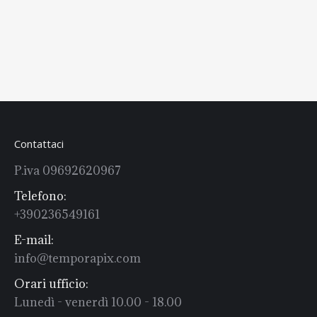
Contattaci
P.iva 09692620967
Telefono:
+390236549161
E-mail:
info@temporapix.com
Orari ufficio:
Lunedì - venerdì 10.00 - 18.00