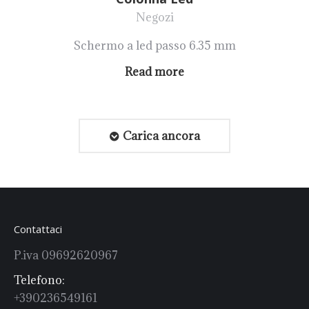
Negozi
Schermo a led passo 6.35 mm
Read more
Carica ancora
Contattaci
P.iva 09692620967
Telefono:
+390236549161