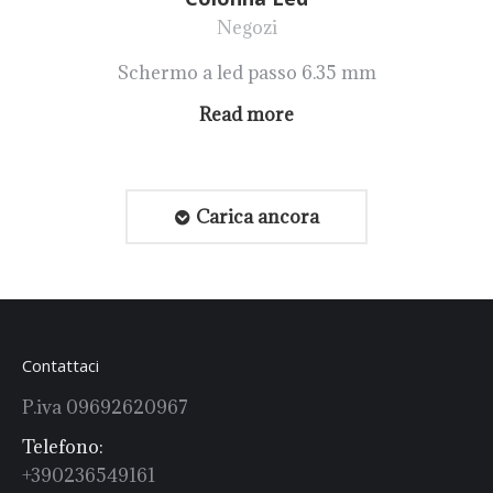
Negozi
Schermo a led passo 6.35 mm
Read more
Carica ancora
Contattaci
P.iva 09692620967
Telefono:
+390236549161