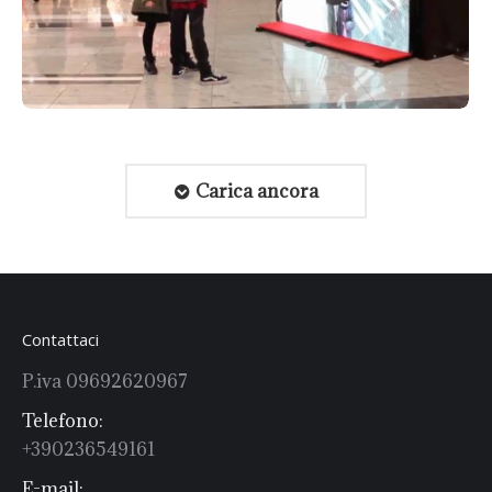
Carica ancora
Contattaci
P.iva 09692620967
Telefono:
+390236549161
E-mail: