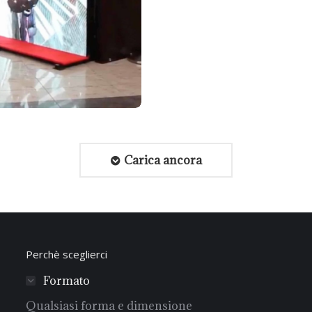
Carica ancora
Perchè sceglierci
Formato
Qualsiasi forma e dimensione