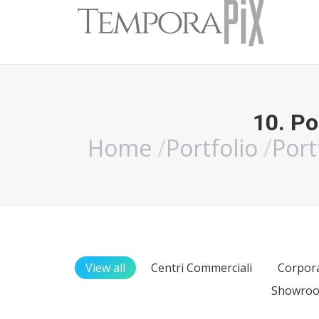
10. Po
Home
Portfolio
Port
You are here:
View all
Centri Commerciali
Corpora
Showro