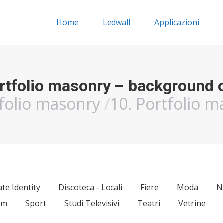
Home
Ledwall
Applicazioni
rtfolio masonry – background 
folio masonry
10. Portfolio 
te Identity
Discoteca - Locali
Fiere
Moda
N
om
Sport
Studi Televisivi
Teatri
Vetrine