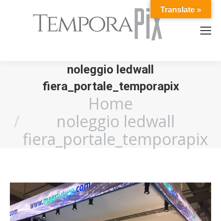
Translate »
noleggio ledwall
fiera_portale_temporapix
Home
You are here:
noleggio ledwall
fiera_portale_temporapix