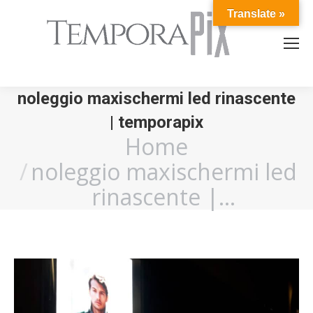
Translate »
noleggio maxischermi led rinascente
| temporapix
Home
You are here:
noleggio maxischermi led
rinascente |…