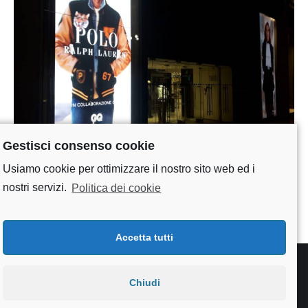
Gestisci consenso cookie
Usiamo cookie per ottimizzare il nostro sito web ed i
noleggio maxischermi led rinascente |
nostri servizi.
Politica dei cookie
temporapix
Accetta tutti
Chiudi