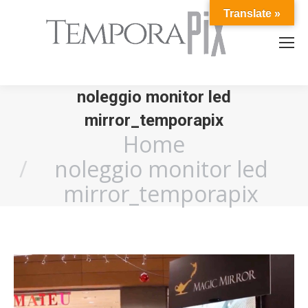
Translate »
noleggio monitor led
mirror_temporapix
Home
You are here:
noleggio monitor led
mirror_temporapix