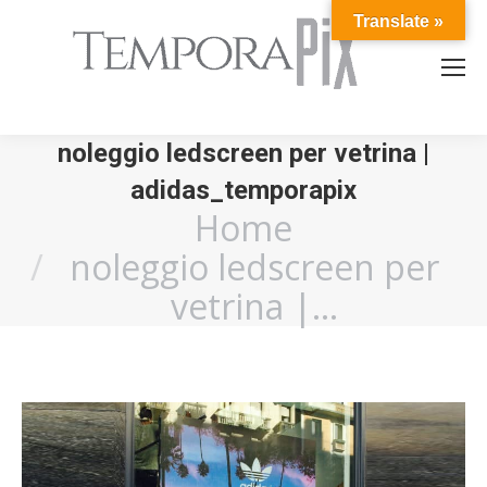
Translate »
noleggio ledscreen per vetrina |
adidas_temporapix
Home
You are here:
noleggio ledscreen per
vetrina |…