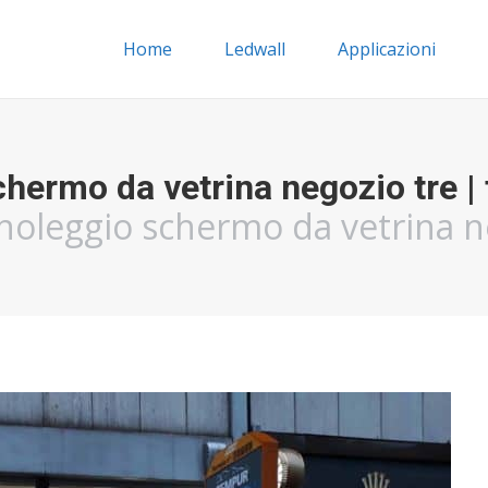
Home
Ledwall
Applicazioni
chermo da vetrina negozio tre |
noleggio schermo da vetrina 