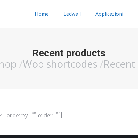
Home
Ledwall
Applicazioni
Recent products
hop
Woo shortcodes
Recent
″ orderby=”” order=””]