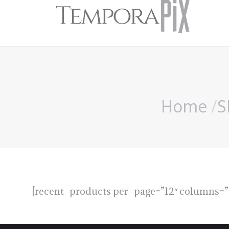
Home
S
You are here:
[recent_products per_page=”12″ columns=”4