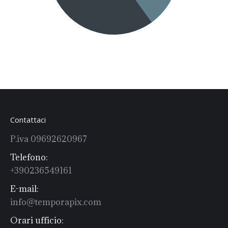
Contattaci
P.iva 09692620967
Telefono:
+390236549161
E-mail:
info@temporapix.com
Orari ufficio: