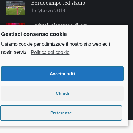
Bordocampo led stadio
16 Marzo 2019
Ledwall discoteca dj-set
16 Marzo 2019
Gestisci consenso cookie
Usiamo cookie per ottimizzare il nostro sito web ed i
nostri servizi.
Politica dei cookie
Accetta tutti
Chiudi
Useful links
Preferenze