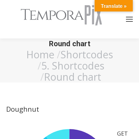
Translate »
Round chart
Home
Shortcodes
You are here:
5. Shortcodes
Round chart
Doughnut
GET