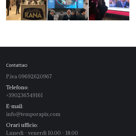
Contattaci
P.iva 09692620967
Telefono:
+390236549161
E-mail:
info@temporapix.com
Orari ufficio:
Lunedì - venerdì 10.00 - 18.00