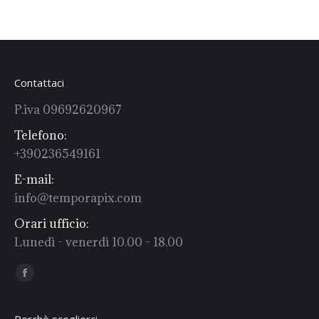
Contattaci
P.iva 09692620967
Telefono:
+390236549161
E-mail:
info@temporapix.com
Orari ufficio:
Lunedì - venerdì 10.00 - 18.00
Find us on:
Facebook
Perchè sceglierci