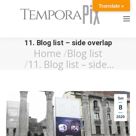
Translate »
11. Blog list – side overlap
Home
Blog list
You are here:
11. Blog list – side…
Set
8
2020