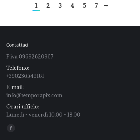
1
2
3
4
5
7
Contattaci
P.iva 09692620967
Telefono:
+390236549161
E-mail:
info@temporapix.com
Orari ufficio:
Lunedì - venerdì 10.00 - 18.00
Find us on:
Facebook