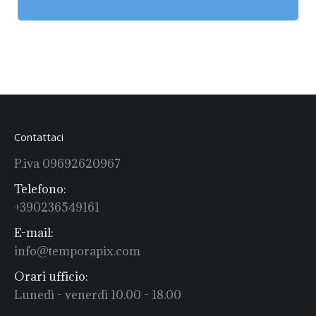
Contattaci
P.iva 09692620967
Telefono:
+390236549161
E-mail:
info@temporapix.com
Orari ufficio:
Lunedì - venerdì 10.00 - 18.00