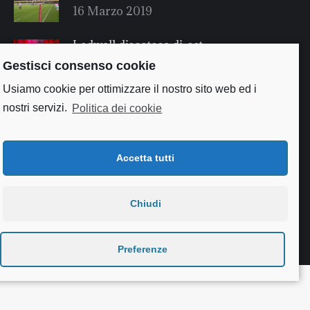
16 Marzo 2019
Ledwall discoteca dj-set
16 Marzo 2019
Gestisci consenso cookie
Usiamo cookie per ottimizzare il nostro sito web ed i
nostri servizi.
Politica dei cookie
Accetta tutti
Chiudi
Useful links
Preferenze