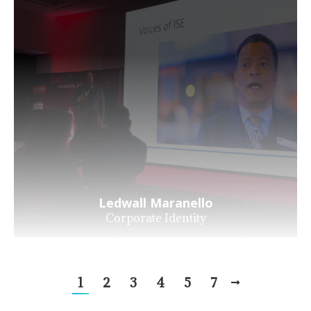
Ledwall Maranello
Corporate Identity
1
2
3
4
5
7