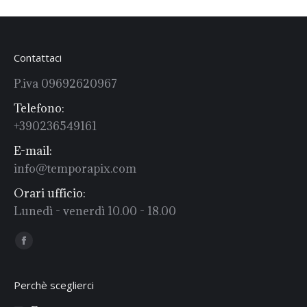
Contattaci
P.iva 09692620967
Telefono:
+390236549161
E-mail:
info@temporapix.com
Orari ufficio:
Lunedì - venerdì 10.00 - 18.00
Find us on:
Facebook
Perchè sceglierci