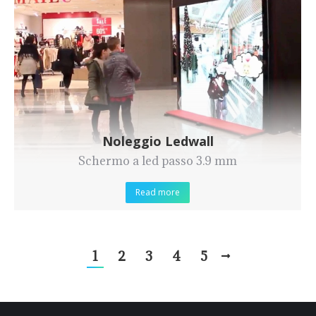
Noleggio Ledwall
Schermo a led passo 3.9 mm
Read more
1
2
3
4
5