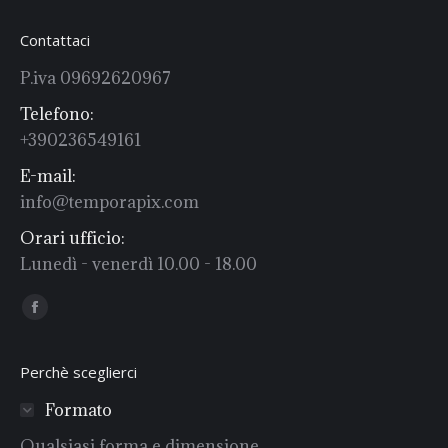
Contattaci
P.iva 09692620967
Telefono:
+390236549161
E-mail:
info@temporapix.com
Orari ufficio:
Lunedì - venerdì 10.00 - 18.00
Find us on:
Facebook
Perchè sceglierci
Formato
Qualsiasi forma e dimensione