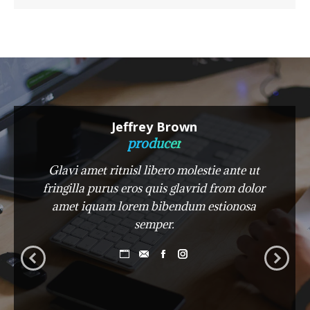
Jeffrey Brown
producer
Glavi amet ritnisl libero molestie ante ut
fringilla purus eros quis glavrid from dolor
amet iquam lorem bibendum estionosa
semper.
Blog
E-
Facebook
Instagram
personale
mail
/