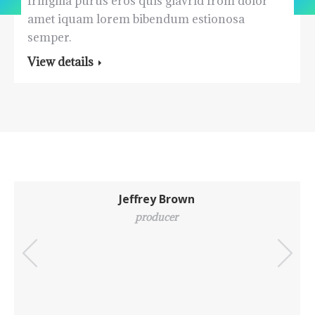
fringilla purus eros quis glavrid from dolor
/
amet iquam lorem bibendum estionosa
sito
semper.
web
View details
Jeffrey Brown
producer