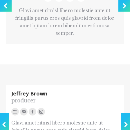
Blog
E-
Facebook
Instagram
personale
mail
Glavi amet ritnisl libero molestie ante ut
/
fringilla purus eros quis glavrid from dolor
sito
amet iquam lorem bibendum estionosa
web
semper.
Jeffrey Brown
producer
Blog
E-
Facebook
Instagram
Glavi amet ritnisl libero molestie ante ut
personale
mail