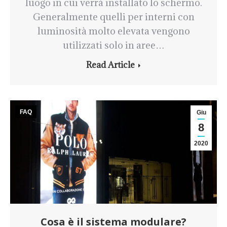
luogo in cui verrà installato lo schermo.
Generalmente quelli per interni con
luminosità molto elevata vengono
utilizzati solo in aree…
Read Article
FAQ
Giu
8
2020
Cosa è il sistema modulare?