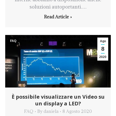
soluzioni autoportanti.…
Read Article
FAQ
Ago
8
2020
È possibile visualizzare un Video su
un display a LED?
FAQ
By
daniela
8 Agosto 2020